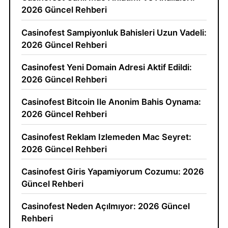
2026 Güncel Rehberi
Casinofest Sampiyonluk Bahisleri Uzun Vadeli:
2026 Güncel Rehberi
Casinofest Yeni Domain Adresi Aktif Edildi:
2026 Güncel Rehberi
Casinofest Bitcoin Ile Anonim Bahis Oynama:
2026 Güncel Rehberi
Casinofest Reklam Izlemeden Mac Seyret:
2026 Güncel Rehberi
Casinofest Giris Yapamiyorum Cozumu: 2026
Güncel Rehberi
Casinofest Neden Açılmıyor: 2026 Güncel
Rehberi