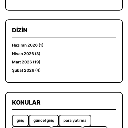
DIZIN
Haziran 2026 (1)
Nisan 2026 (3)
Mart 2026 (19)
Şubat 2026 (4)
KONULAR
giriş
güncel giriş
para yatırma