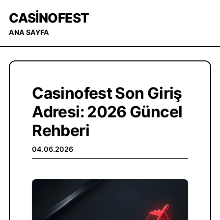
CASINOFEST
ANA SAYFA
Casinofest Son Giriş
Adresi: 2026 Güncel
Rehberi
04.06.2026