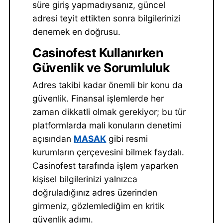
süre giriş yapmadıysanız, güncel
adresi teyit ettikten sonra bilgilerinizi
denemek en doğrusu.
Casinofest Kullanırken
Güvenlik ve Sorumluluk
Adres takibi kadar önemli bir konu da
güvenlik. Finansal işlemlerde her
zaman dikkatli olmak gerekiyor; bu tür
platformlarda mali konuların denetimi
açısından
MASAK
gibi resmi
kurumların çerçevesini bilmek faydalı.
Casinofest tarafında işlem yaparken
kişisel bilgilerinizi yalnızca
doğruladığınız adres üzerinden
girmeniz, gözlemlediğim en kritik
güvenlik adımı.