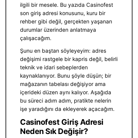
ilgili bir mesele. Bu yazıda Casinofest
son giriş adresi konusunu, kuru bir
rehber gibi değil, gerçekten yaşanan
durumlar üzerinden anlatmaya
çalışacağım.
Şunu en baştan söyleyeyim: adres
değişimi rastgele bir kapris değil, belirli
teknik ve idari sebeplerden
kaynaklanıyor. Bunu şöyle düşün; bir
mağazanın tabelası değişiyor ama
içerideki düzen aynı kalıyor. Aşağıda
bu süreci adım adım, pratikte nelerin
işe yaradığını da ekleyerek açacağım.
Casinofest Giriş Adresi
Neden Sık Değişir?