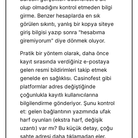
olup olmadığını kontrol etmeden bilgi
girme. Benzer hesaplarda en sık
görülen sıkıntı, yanlış bir kopya siteye
giriş bilgisi yazıp sonra "hesabıma
giremiyorum" diye dönmek oluyor.
Pratik bir yöntem olarak, daha önce
kayıt sırasında verdiğiniz e-postaya
gelen resmi bildirimleri takip etmek
genelde en sağlıklısı. Casinofest gibi
platformlar adres değiştiğinde
çoğunlukla kayıtlı kullanıcılarına
bilgilendirme gönderiyor. Şunu kontrol
et: gelen bağlantının yazımında ufak
harf oyunları (ekstra harf, değişik
uzantı) var mı? Bu küçük detay, çoğu
sahte adresi daha tıklamadan eler.